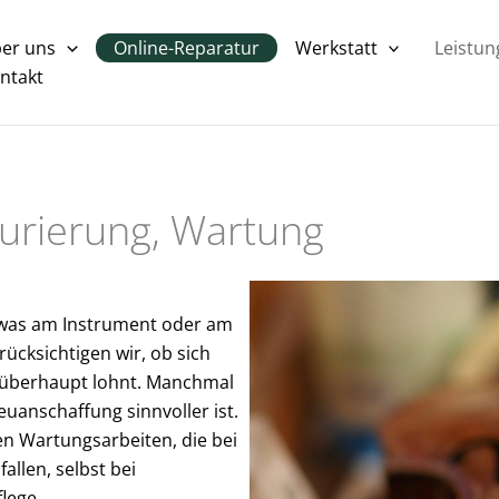
er uns
Online-Reparatur
Werkstatt
Leistu
ntakt
aurierung, Wartung
, was am Instrument oder am
ücksichtigen wir, ob sich
 überhaupt lohnt. Manchmal
euanschaffung sinnvoller ist.
n Wartungsarbeiten, die bei
allen, selbst bei
lege.