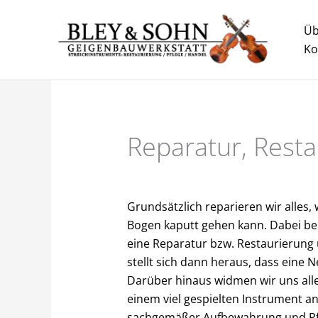
Zum
Inhalt
Üb
springen
Ko
Reparatur, Rest
Grundsätzlich reparieren wir alles
Bogen kaputt gehen kann. Dabei ber
eine Reparatur bzw. Restaurierung
stellt sich dann heraus, dass eine N
Darüber hinaus widmen wir uns alle
einem viel gespielten Instrument anf
sachgemäßer Aufbewahrung und Pf