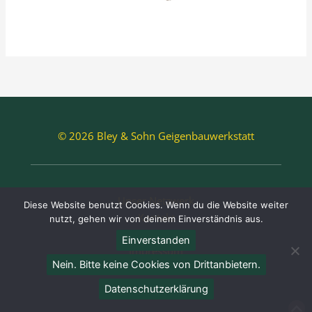
© 2026 Bley & Sohn Geigenbauwerkstatt
Unser Netzwerk
Diese Website benutzt Cookies. Wenn du die Website weiter
Kontakt
nutzt, gehen wir von deinem Einverständnis aus.
Datenschutz
Einverstanden
Impressum
Nein. Bitte keine Cookies von Drittanbietern.
AGB’s
Datenschutzerklärung